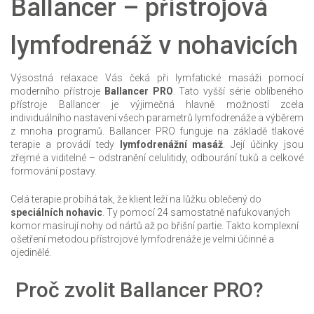
Ballancer – přístrojová
lymfodrenáž v nohavicích
Výsostná relaxace Vás čeká při lymfatické masáži pomocí
moderního přístroje
Ballancer PRO
. Tato vyšší série oblíbeného
přístroje Ballancer je výjimečná hlavně možností zcela
individuálního nastavení všech parametrů lymfodrenáže a výběrem
z mnoha programů. Ballancer PRO funguje na základě tlakové
terapie a provádí tedy
lymfodrenážní masáž
. Její účinky jsou
zřejmé a viditelné – odstranění celulitidy, odbourání tuků a celkové
formování postavy.
Celá terapie probíhá tak, že klient leží na lůžku oblečený do
speciálních nohavic
. Ty pomocí 24 samostatně nafukovaných
komor masírují nohy od nártů až po břišní partie. Takto komplexní
ošetření metodou přístrojové lymfodrenáže je velmi účinné a
ojedinělé.
Proč zvolit Ballancer PRO?